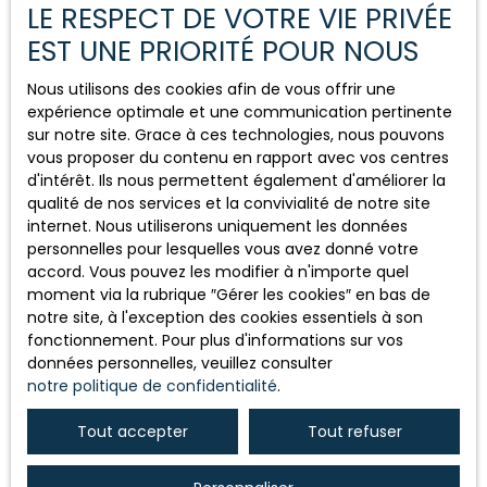
LE RESPECT DE VOTRE VIE PRIVÉE
Les Sables d'Olonne offre un éventail de quartiers
EST UNE PRIORITÉ POUR NOUS
adaptés à divers styles de vie et budgets. Que vous
cherchiez le dynamisme urbain, le calme d'un ancien
Nous utilisons des cookies afin de vous offrir une
village de pêcheurs, ou la proximité de la nature, cette
expérience optimale et une communication pertinente
ville a beaucoup à offrir. Choisir le bon quartier
sur notre site. Grace à ces technologies, nous pouvons
dépendra de vos priorités : proximité des services,
vous proposer du contenu en rapport avec vos centres
calme, potentialité d'investissement ou attractions
d'intérêt. Ils nous permettent également d'améliorer la
touristiques. Espérons que cette exploration des
qualité de nos services et la convivialité de notre site
quartiers vous aide à trouver votre coin idéal aux Sables
internet. Nous utiliserons uniquement les données
d'Olonne. N'hésitez pas à contacter notre
agence
personnelles pour lesquelles vous avez donné votre
immobilière située aux Sables d'Olonne
pour obtenir
accord. Vous pouvez les modifier à n'importe quel
plus d'informations sur ces quartiers.
moment via la rubrique ″Gérer les cookies″ en bas de
notre site, à l'exception des cookies essentiels à son
fonctionnement. Pour plus d'informations sur vos
données personnelles, veuillez consulter
notre politique de confidentialité
.
Tout accepter
Tout refuser