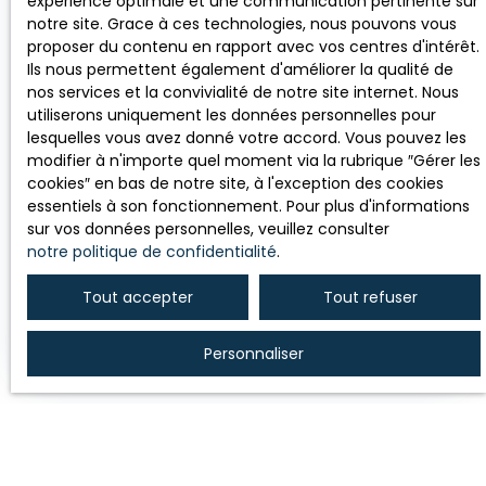
expérience optimale et une communication pertinente sur
est idéale
d’un
à 400 m du
notre site. Grace à ces technologies, nous pouvons vous
pour une
investissement
chenal ! Elle se
proposer du contenu en rapport avec vos centres d'intérêt.
famille
locatif ou de
compose
Ils nous permettent également d'améliorer la qualité de
souhaitant
votre premier
d’une entrée,
nos services et la convivialité de notre site internet. Nous
profiter d’un
achat, cette
d’une cuisine
utiliserons uniquement les données personnelles pour
cadre naturel
maison
ouverte sur un
lesquelles vous avez donné votre accord. Vous pouvez les
privilégié tout
présente une
séjour
modifier à n'importe quel moment via la rubrique ″Gérer les
en restant à
belle
lumineux, deux
258 750
€
cookies″ en bas de notre site, à l'exception des cookies
proximité
opportunité à
petites
essentiels à son fonctionnement. Pour plus d'informations
immédiate
saisir !
chambres,
sur vos données personnelles, veuillez consulter
des axes
d’une salle de
TERRAIN
586
m²
notre politique de confidentialité
.
principaux et
bains avec
CONSTRUCTIB
de La Roche-
WC, ainsi que
Les Sables-d'Olonne 85180
LE LA
Tout accepter
Tout refuser
sur-Yon.
d’un garage.
A vendre –
PIRONNIERE
Vous pourrez
Terrain
Voir le bien
également
constructible à
Personnaliser
profiter d’un
La Pironnière –
agréable
Les Sables
jardinet. Que
d’Olonne Vos
vous soyez à
agents M&M
la recherche
vous