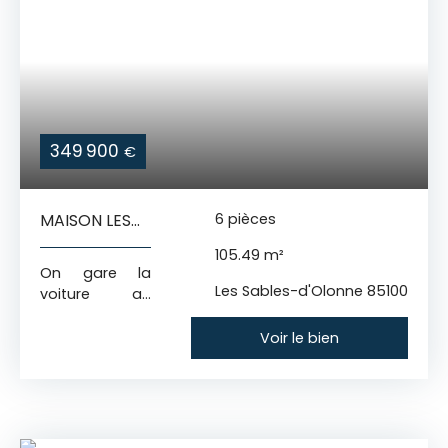
349 900
€
MAISON LES
6
pièces
SABLES
105.49
m²
D'OLONNE 105
On gare la
M² HAB 3 CH +
Les Sables-d'Olonne 85100
voiture au
BUREAU
garage… et
GARAGE ET
tout se fait à
Voir le bien
COUR
pied, jusqu’à la
plage ! Les
Sables-
d'Olonne -
Quartier Gare