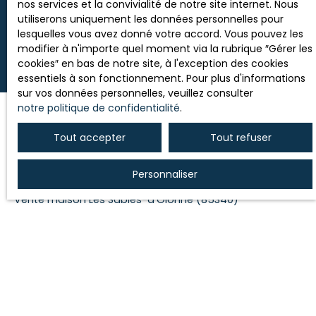
nos services et la convivialité de notre site internet. Nous
Recevoir des annonces
utiliserons uniquement les données personnelles pour
lesquelles vous avez donné votre accord. Vous pouvez les
modifier à n'importe quel moment via la rubrique ″Gérer les
cookies″ en bas de notre site, à l'exception des cookies
essentiels à son fonctionnement. Pour plus d'informations
sur vos données personnelles, veuillez consulter
notre politique de confidentialité
.
Tout accepter
Tout refuser
JE RECHERCHE UN BIEN
Personnaliser
Vente maison Les Sables-d'Olonne (85100)
Vente maison Les Sables-d'Olonne (85340)
Vente maison Les Sables-d'Olonne (85180)
Vente maison Les Achards (85150)
Vente maison Aubigny-Les Clouzeaux (85430)
Vente appartement Les Sables-d'Olonne (85100)