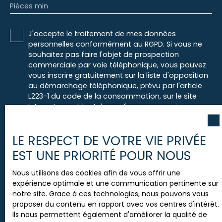
Pièces min
J'accepte le traitement de mes données
personnelles conformément au RGPD. Si vous ne
souhaitez pas faire l'objet de prospection
commerciale par voie téléphonique, vous pouvez
vous inscrire gratuitement sur la liste d'opposition
au démarchage téléphonique, prévu par l'article
L223-1 du code de la consommation, sur le site
Internet www.bloctel.gouv.fr ou par courrier
adressé à :
LE RESPECT DE VOTRE VIE PRIVÉE
Société Worldline, Service Bloctel, CS 61311, 41013
BLOIS CEDEX.
EST UNE PRIORITÉ POUR NOUS
Pour en savoir plus sur le traitement de vos
Nous utilisons des cookies afin de vous offrir une
données personnelles, veuillez consulter notre
expérience optimale et une communication pertinente sur
politique de confidentialité
.
notre site. Grace à ces technologies, nous pouvons vous
proposer du contenu en rapport avec vos centres d'intérêt.
Ils nous permettent également d'améliorer la qualité de